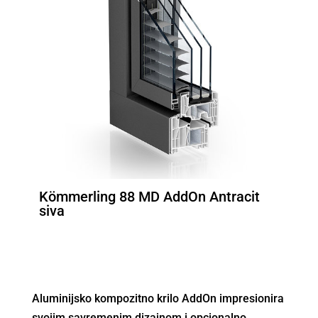
Kömmerling 88 MD AddOn Antracit
siva
Aluminijsko kompozitno krilo AddOn impresionira
svojim savremenim dizajnom i opcionalno