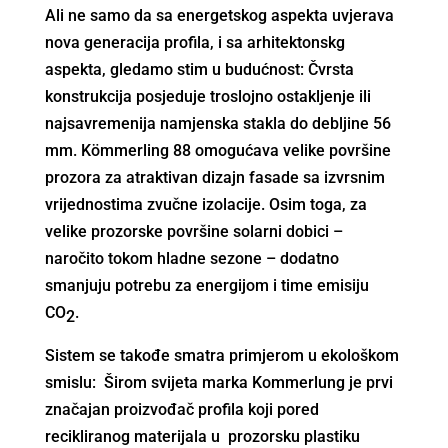
Ali ne samo da sa energetskog aspekta uvjerava
nova generacija profila, i sa arhitektonskg
aspekta, gledamo stim u budućnost: Čvrsta
konstrukcija posjeduje troslojno ostakljenje ili
najsavremenija namjenska stakla do debljine 56
mm. Kömmerling 88 omogućava velike površine
prozora za atraktivan dizajn fasade sa izvrsnim
vrijednostima zvučne izolacije. Osim toga, za
velike prozorske površine solarni dobici –
naročito tokom hladne sezone – dodatno
smanjuju potrebu za energijom i time emisiju
CO
.
2
Sistem se takođe smatra primjerom u ekološkom
smislu: Širom svijeta marka Kommerlung je prvi
značajan proizvođač profila koji pored
recikliranog materijala u prozorsku plastiku