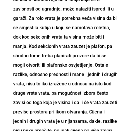
zavisnosti od ugradnje, može nalaziti ispred ili u
garaži. Za rolo vrata je potrebna veća visina da bi
se smjestila kutija u koju se namotava roletna,
dok kod sekcionih vrata ta visina može biti i
manja. Kod sekcionih vrata zauzet je plafon, pa
shodno tome treba planirati prozore da bi se
mogli otvoriti ili plafonsko osvjetljenje. Ostale
razlike, odnosno prednosti i mane i jednih i drugih
vrata, nisu toliko izražene u odnosu na isto kod
druge vrste vrata, pa mogućnost izbora često
zavisi od toga koja je visina i da li će vrata zauzeti
previše prostora prilikom otvaranja. Cijena i
jednih i drugih vrata je u nijansama, dakle, razlike
nisu neke preočite, no ipak cijena najviše zavisi