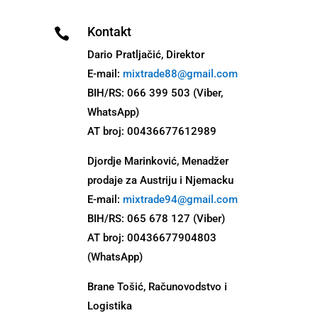
Kontakt

Dario Pratljačić, Direktor
E-mail:
mixtrade88@gmail.com
BIH/RS: 066 399 503 (Viber,
WhatsApp)
AT broj: 00436677612989
Djordje Marinković, Menadžer
prodaje za Austriju i Njemacku
E-mail:
mixtrade94@gmail.com
BIH/RS: 065 678 127 (Viber)
AT broj: 00436677904803
(WhatsApp)
Brane Tošić, Računovodstvo i
Logistika