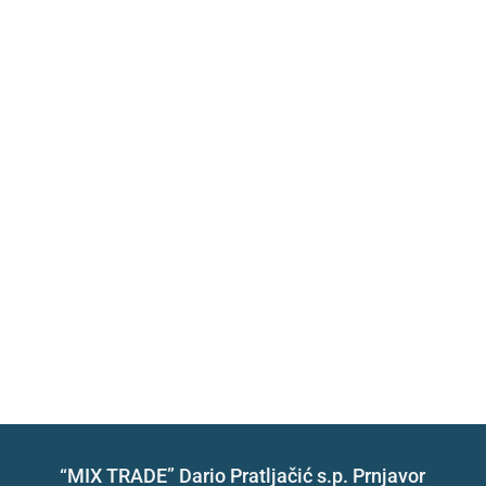
“MIX TRADE” Dario Pratljačić s.p. Prnjavor