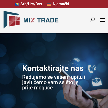
Srb/Hrv/Bos
Njemački
Kontaktirajte nas
Radujemo se vašem upitu i
javit ćemo vam se što je
prije moguće