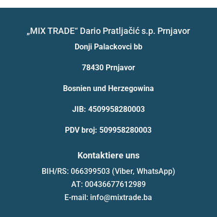
„MIX TRADE“ Dario Pratljačić s.p. Prnjavor
Donji Palackovci bb
78430 Prnjavor
Bosnien und Herzegowina
JIB: 4509958280003
PDV broj: 509958280003
Kontaktiere uns
BIH/RS: 066399503 (Viber, WhatsApp)
AT: 00436677612989
E-mail: info@mixtrade.ba