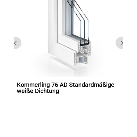
Kommerling 76 AD Standardmäßige
Kom
en
weiße Dichtung
Sys