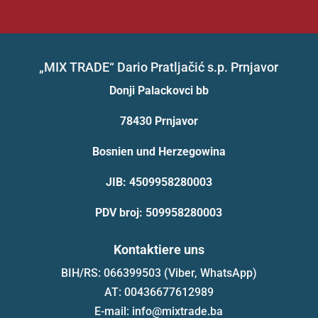
„MIX TRADE“ Dario Pratljačić s.p. Prnjavor
Donji Palackovci bb
78430 Prnjavor
Bosnien und Herzegowina
JIB: 4509958280003
PDV broj: 509958280003
Kontaktiere uns
BIH/RS: 066399503 (Viber, WhatsApp)
AT: 00436677612989
E-mail: info@mixtrade.ba