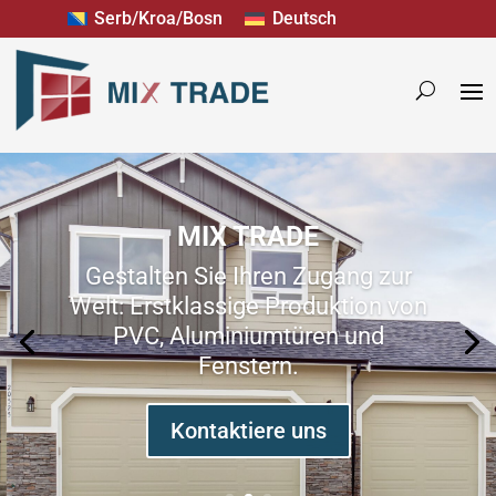
Serb/Kroa/Bosn
Deutsch
MIX TRADE
Gestalten Sie Ihren Zugang zur
Welt: Erstklassige Produktion von
PVC, Aluminiumtüren und
Fenstern.
Kontaktiere uns