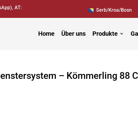
sApp), AT:
Serb/Kroa/Bosn
Home
Über uns
Produkte
Ga
enstersystem – Kömmerling 88 C