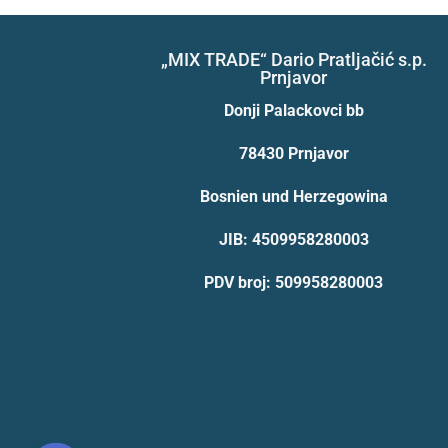
„MIX TRADE“ Dario Pratljačić s.p.
Prnjavor
Donji Palackovci bb
78430 Prnjavor
Bosnien und Herzegowina
JIB: 4509958280003
PDV broj: 509958280003